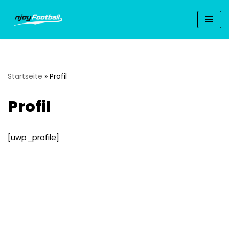
Zum
Inhalt
springen
Startseite
»
Profil
Profil
[uwp_profile]