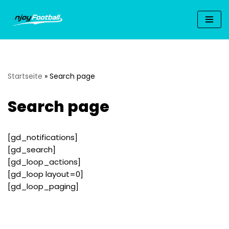
Zum
Inhalt
springen
Startseite
»
Search page
Search page
[gd_notifications]
[gd_search]
[gd_loop_actions]
[gd_loop layout=0]
[gd_loop_paging]