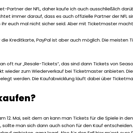
ket-Partner der NFL, daher kaufe ich auch ausschließlich darüb
achtet immer darauf, dass es auch offizielle Partner der NFL 
 ihr euch mal nicht sicher seid. Aber mit Ticketmaster macht i
 die Kreditkarte, PayPal ist aber auch möglich. Die meisten T
n oft nur „Resale-Tickets“, das sind dann Tickets von Seaso
irekt wieder zum Wiederverkauf bei Ticketmaster anbieten. Di
gelegt werden. Die Kaufabwicklung läuft dabei über Ticketma
kaufen?
 12. Mai, seit dem an kann man Tickets für die Spiele in den 
 sollte man sich dann auch schon für den Kauf entscheiden
auf anbieten, ganz legal. Also für den Fall hier müsst eure