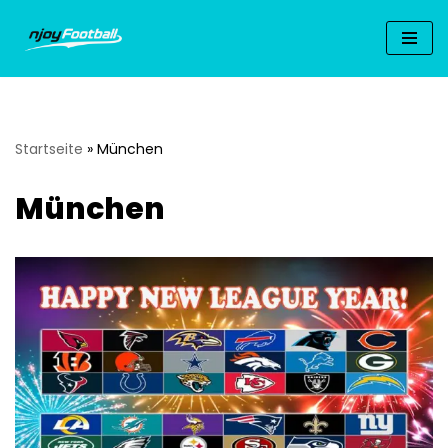
Zum
Inhalt
springen
Startseite
»
München
München