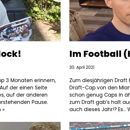
lock!
Im Football 
30. April 2021
pp 3 Monaten erinnern,
Zum diesjährigen Draft h
Auf der einen Seite
Draft-Cap von den Miam
es, auf der anderen
schon genug Caps in ähn
orstehenden Pause.
zum Draft gab’s halt a
 »
auch dieses Jahr!? Es…
W