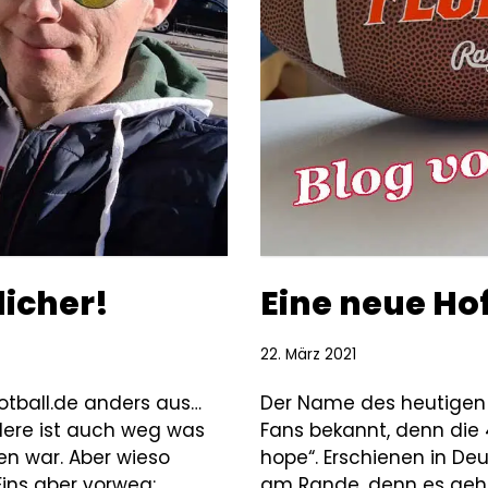
licher!
Eine neue Ho
22. März 2021
ootball.de anders aus…
Der Name des heutigen Ar
dere ist auch weg was
Fans bekannt, denn die
en war. Aber wieso
hope“. Erschienen in De
ins aber vorweg:
am Rande, denn es geht