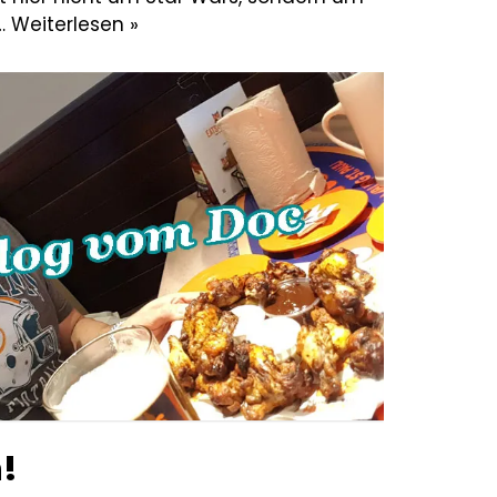
t…
Weiterlesen »
!