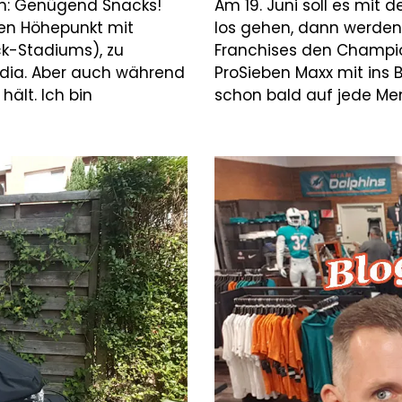
en: Genügend Snacks!
Am 19. Juni soll es mit 
den Höhepunkt mit
los gehen, dann werden
k-Stadiums), zu
Franchises den Champio
dia. Aber auch während
ProSieben Maxx mit ins 
ält. Ich bin
schon bald auf jede Me